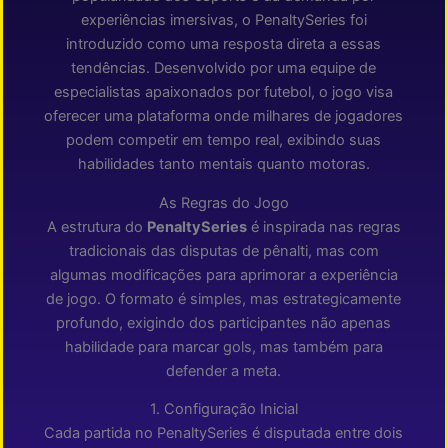
experiências imersivas, o PenaltySeries foi
introduzido como uma resposta direta a essas
tendências. Desenvolvido por uma equipe de
especialistas apaixonados por futebol, o jogo visa
oferecer uma plataforma onde milhares de jogadores
podem competir em tempo real, exibindo suas
habilidades tanto mentais quanto motoras.
As Regras do Jogo
A estrutura do
PenaltySeries
é inspirada nas regras
tradicionais das disputas de pênalti, mas com
algumas modificações para aprimorar a experiência
de jogo. O formato é simples, mas estrategicamente
profundo, exigindo dos participantes não apenas
habilidade para marcar gols, mas também para
defender a meta.
1. Configuração Inicial
Cada partida no PenaltySeries é disputada entre dois