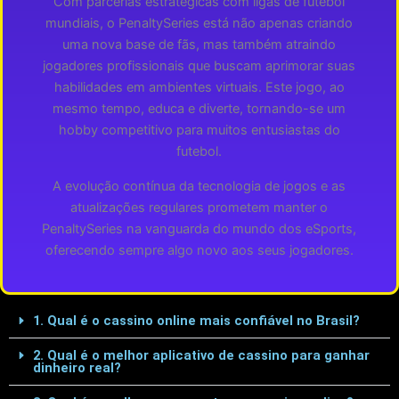
Com parcerias estratégicas com ligas de futebol
mundiais, o PenaltySeries está não apenas criando
uma nova base de fãs, mas também atraindo
jogadores profissionais que buscam aprimorar suas
habilidades em ambientes virtuais. Este jogo, ao
mesmo tempo, educa e diverte, tornando-se um
hobby competitivo para muitos entusiastas do
futebol.
A evolução contínua da tecnologia de jogos e as
atualizações regulares prometem manter o
PenaltySeries na vanguarda do mundo dos eSports,
oferecendo sempre algo novo aos seus jogadores.
1. Qual é o cassino online mais confiável no Brasil?
2. Qual é o melhor aplicativo de cassino para ganhar
dinheiro real?