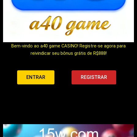
Bem-vindo ao a40 game CASINO! Registre-se agora para
reivindicar seu bônus grátis de R$888!
ENTRAR
REGISTRAR