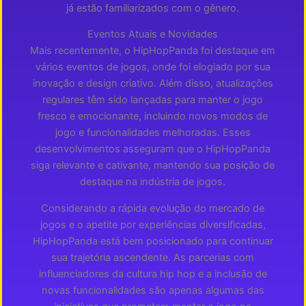
já estão familiarizados com o gênero.
Eventos Atuais e Novidades
Mais recentemente, o HipHopPanda foi destaque em
vários eventos de jogos, onde foi elogiado por sua
inovação e design criativo. Além disso, atualizações
regulares têm sido lançadas para manter o jogo
fresco e emocionante, incluindo novos modos de
jogo e funcionalidades melhoradas. Esses
desenvolvimentos asseguram que o HipHopPanda
siga relevante e cativante, mantendo sua posição de
destaque na indústria de jogos.
Considerando a rápida evolução do mercado de
jogos e o apetite por experiências diversificadas,
HipHopPanda está bem posicionado para continuar
sua trajetória ascendente. As parcerias com
influenciadores da cultura hip hop e a inclusão de
novas funcionalidades são apenas algumas das