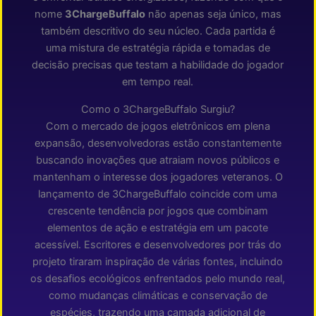
nome
3ChargeBuffalo
não apenas seja único, mas
também descritivo do seu núcleo. Cada partida é
uma mistura de estratégia rápida e tomadas de
decisão precisas que testam a habilidade do jogador
em tempo real.
Como o 3ChargeBuffalo Surgiu?
Com o mercado de jogos eletrônicos em plena
expansão, desenvolvedoras estão constantemente
buscando inovações que atraiam novos públicos e
mantenham o interesse dos jogadores veteranos. O
lançamento de 3ChargeBuffalo coincide com uma
crescente tendência por jogos que combinam
elementos de ação e estratégia em um pacote
acessível. Escritores e desenvolvedores por trás do
projeto tiraram inspiração de várias fontes, incluindo
os desafios ecológicos enfrentados pelo mundo real,
como mudanças climáticas e conservação de
espécies, trazendo uma camada adicional de