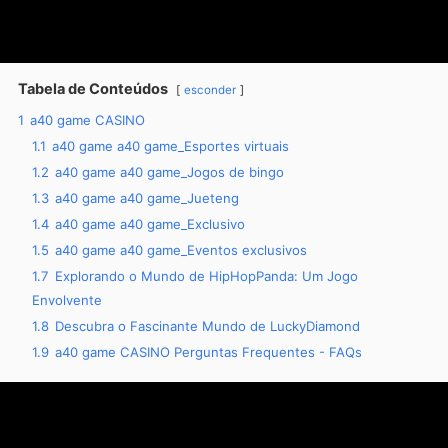
Tabela de Conteúdos
esconder
1
a40 game CASINO
1.1
a40 game a40 game_Esportes virtuais
1.2
a40 game a40 game_Jogos de bingo
1.3
a40 game a40 game_Jueteng
1.4
a40 game a40 game_Exclusivo
1.5
a40 game a40 game_Eventos exclusivos
1.7
Explorando o Mundo de HipHopPanda: Um Jogo
Envolvente
1.8
Descubra o Fascinante Mundo de LuckyDiamond
1.9
a40 game CASINO Perguntas Frequentes - FAQs