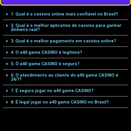
1. Qual é o cassino online mais confiável no Brasil?
2. Qual é o melhor aplicativo de cassino para ganhar
dinheiro real?
3. Qual é o melhor pagamento em cassino online?
4. O a40 game CASINO é legítimo?
5. O a40 game CASINO é seguro?
6. O atendimento ao cliente do a40 game CASINO é
24/7?
7. É seguro jogar no a40 game CASINO?
8. É legal jogar no a40 game CASINO no Brasil?